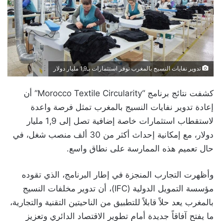
تدوير نفايات النسيج بالمغرب توفر استثمارات بـ1,9 مليار دولار
كشفت نتائج برنامج “Morocco Textile Circularity” أن
إعادة تدوير نفايات النسيج بالمغرب تمثل فرصة واعدة
لاستقطاب استثمارات خاصة إضافية تصل إلى 1,9 مليار
دولار، مع إمكانية إحداث أكثر من 30 ألف منصب شغل، في
حال تعميم هذه الممارسة على نطاق واسع.
وأظهرت التجارب المنجزة في إطار البرنامج، الذي تقوده
مؤسسة التمويل الدولية (IFC)، أن تدوير مخلفات النسيج
بالمغرب يعد حلاً قابلاً للتطبيق من الناحيتين التقنية والتجارية،
ما يفتح آفاقاً جديدة أمام تطوير الاقتصاد الدائري وتعزيز