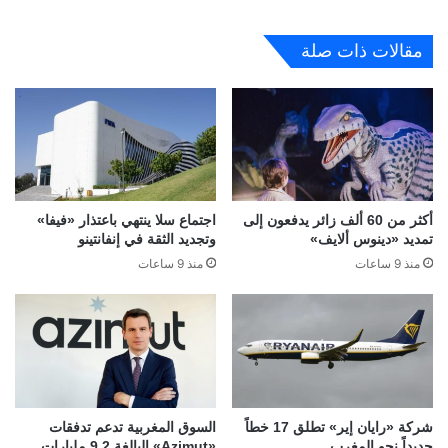
مقالات ذات صلة
أكثر من 60 ألف زائر يدفعون إلى
اجتماع سلا ينتهي باعتذار «فيفا»
تمديد «دينوس ألايف»
وتجديد الثقة في إنفانتينو
منذ 9 ساعات
منذ 9 ساعات
شركة «رايان إير» تطلق 17 خطاً
السوق المغربية تدعم تدفقات
جديداً نحو المغرب
«Azimut» البالغة 9,2 مليارات