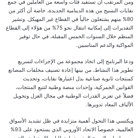
ومن المرتقب أن تستفيد فئات واسعة من العاملين في جمع
نفايات النسيج من هذه الدينامية الجديدة، خاصة أن أكثر من
80% منهم يشتغلون حالياً في القطاع غير المهيكل. وتشير
التقديرات إلى إمكانية انتقال نحو 75% من هؤلاء إلى القطاع
المنظم خلال السنوات الخمس المقبلة، في حال توفير
المواكبة والدعم المناسبين.
ودعا البرنامج إلى اتخاذ مجموعة من الإجراءات لتسريع
تطوير هذا النشاط، من بينها إعادة تصنيف مخلفات المصانع
كمنتجات ثانوية صناعية بدل اعتبارها نفايات، وتحديث
القوانين الجمركية، وإحداث منصة وطنية لتتبع المنتجات،
فضلاً عن تعزيز القدرات الوطنية في مجال الغزل وتحويل
الألياف المعاد تدويرها.
ويكتسي هذا التحول أهمية متزايدة في ظل تشديد الأسواق
العالمية، خصوصاً الاتحاد الأوروبي الذي يستحوذ على 93%
من صادرات النسيج المغربية، لمتطلبات الاستدامة والتتبع