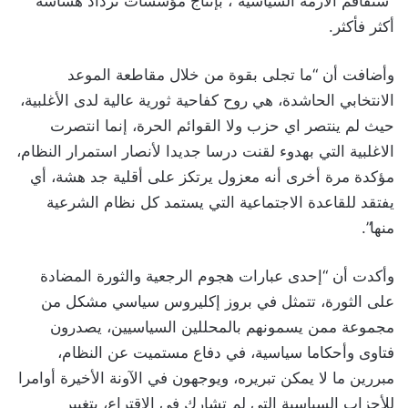
“ستفاقم الأزمة السياسية”، بإنتاج مؤسسات تزداد هشاشة
أكثر فأكثر.
وأضافت أن “ما تجلى بقوة من خلال مقاطعة الموعد
الانتخابي الحاشدة، هي روح كفاحية ثورية عالية لدى الأغلبية،
حيث لم ينتصر اي حزب ولا القوائم الحرة، إنما انتصرت
الاغلبية التي بهدوء لقنت درسا جديدا لأنصار استمرار النظام،
مؤكدة مرة أخرى أنه معزول يرتكز على أقلية جد هشة، أي
يفتقد للقاعدة الاجتماعية التي يستمد كل نظام الشرعية
منها”.
وأكدت أن “إحدى عبارات هجوم الرجعية والثورة المضادة
على الثورة، تتمثل في بروز إكليروس سياسي مشكل من
مجموعة ممن يسمونهم بالمحللين السياسيين، يصدرون
فتاوى وأحكاما سياسية، في دفاع مستميت عن النظام،
مبررين ما لا يمكن تبريره، ويوجهون في الآونة الأخيرة أوامرا
للأحزاب السياسية التي لم تشارك في الاقتراع، بتغيير