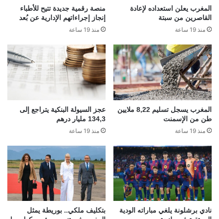
المغرب يعلن استعداده لإعادة
منصة رقمية جديدة تتيح للأطباء
القاصرين من سبتة
إنجاز إجراءاتهم الإدارية عن بُعد
منذ 19 ساعة
منذ 19 ساعة
المغرب يسجل تسليم 8,22 ملايين
عجز السيولة البنكية يتراجع إلى
طن من الإسمنت
134,3 مليار درهم
منذ 19 ساعة
منذ 19 ساعة
نادي برشلونة يلغي مباراته الودية
بتكليف ملكي.. بوريطة يمثل