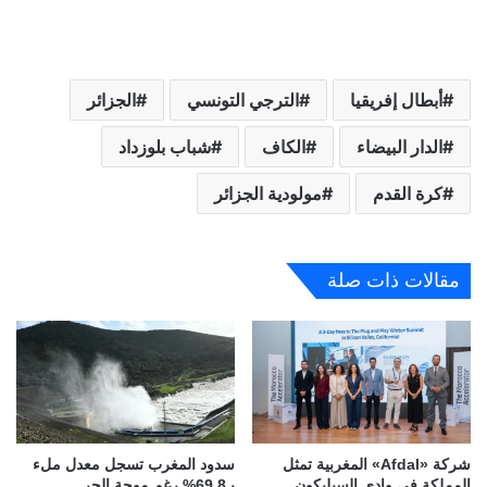
أبطال إفريقيا
الترجي التونسي
الجزائر
الدار البيضاء
الكاف
شباب بلوزداد
كرة القدم
مولودية الجزائر
مقالات ذات صلة
شركة «Afdal» المغربية تمثل
سدود المغرب تسجل معدل ملء
المملكة في وادي السيليكون
بـ69,8% رغم موجة الحر