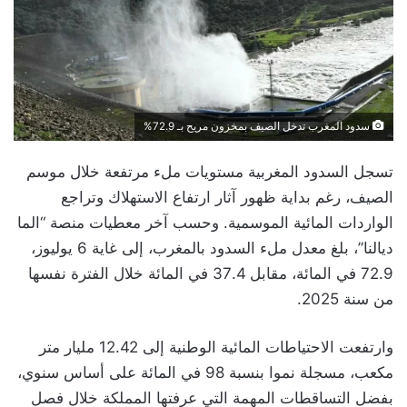
سدود المغرب تدخل الصيف بمخزون مريح بـ 72.9%
تسجل السدود المغربية مستويات ملء مرتفعة خلال موسم
الصيف، رغم بداية ظهور آثار ارتفاع الاستهلاك وتراجع
الواردات المائية الموسمية. وحسب آخر معطيات منصة “الما
ديالنا”، بلغ معدل ملء السدود بالمغرب، إلى غاية 6 يوليوز،
72.9 في المائة، مقابل 37.4 في المائة خلال الفترة نفسها
من سنة 2025.
وارتفعت الاحتياطات المائية الوطنية إلى 12.42 مليار متر
مكعب، مسجلة نموا بنسبة 98 في المائة على أساس سنوي،
بفضل التساقطات المهمة التي عرفتها المملكة خلال فصل