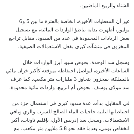
الشتاء والربيع الماضيين.
غير أن المعطيات الأخيرة، الخاصة بالفترة ما بين 5 و6
يوليوز، أظهرت بداية تباطؤ الواردات المائية، مع تسجيل
بعض الزيادات المحدودة في عدد من السدود، مقابل تراجع
المخزون في منشآت كبرى بفعل الاستعمالات الصيفية.
وسجل سد الوحدة، بحوض سبو، أبرز الواردات خلال
الساعات الأخيرة، ليواصل احتفاظه بموقعه كأكبر خزان مائي
بالمملكة، بمخزون يتجاوز 3 مليارات متر مكعب. كما عرف
سد مولاي يوسف، بحوض أم الربيع، واردات مائية محدودة.
في المقابل، بدأت عدة سدود كبرى في استعمال جزء من
احتياطاتها لتلبية حاجيات الماء الصالح للشرب والري وباقي
الاستعمالات. وسجل سد إدريس الأول، بإقليم تاونات، أكبر
انخفاض يومي، بعدما فقد نحو 5.8 ملايين متر مكعب، مع