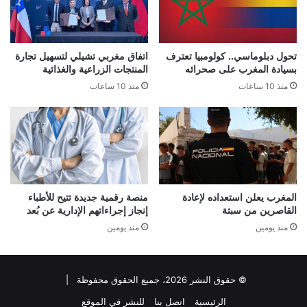
تحول دبلوماسي.. كولومبيا تعترف
اتفاق مغربي تشيلي لتسهيل تجارة
بسيادة المغرب على صحرائه
المنتجات الزراعية والغذائية
منذ 10 ساعات
منذ 10 ساعات
المغرب يعلن استعداده لإعادة
منصة رقمية جديدة تتيح للأطباء
القاصرين من سبتة
إنجاز إجراءاتهم الإدارية عن بُعد
منذ يومين
منذ يومين
© حقوق النشر 2026، جميع الحقوق محفوظة |
الرئيسية
اتصل بنا
للنشر في الموقع