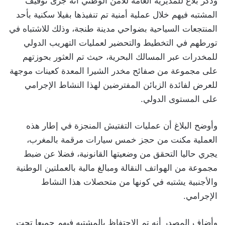
وذكر بلاغ للمديرية العامة للأمن الوطني أنه جرى توقيف
المشتبه فيهم خلال عملية أمنية تم تنفيذها بفيلا سكنية بأحد
المنتجعات السياحية بضواحي مدينة طنجة، وذلك للاشتباه في
تورطهم في التخطيط والتحضير لعمليات التهريب الدولي
للمخدرات عبر المسالك البحرية، حيث تم العثور بحوزتهم
على مجموعة من صفائح مخدر الشيرا المعدة كعينات موجهة
للعرض لفائدة الزبائن المفترضين لهذا النشاط الإجرامي
على المستوى الدولي.
وأوضح البلاغ أن عمليات التفتيش المنجزة في إطار هذه
العملية مكنت من حجز خمس سيارات مرقمة بالمغرب،
يجري حاليا التحقق من وضعيتها القانونية، فضلا عن ضبط
مجموعة من الهواتف النقالة ومبالغ مالية بالعملتين الوطنية
والأجنبية يشتبه في كونها من متحصلات هذا النشاط
الإجرامي.
وأضاف المصدر أنه تم الاحتفاظ بالمشتبه فيهم جميعا تحت