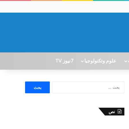
علوم وتكنولوجيا
7نيوز TV
ا
ل
ب
ح
ث
نص
ع
ن
: