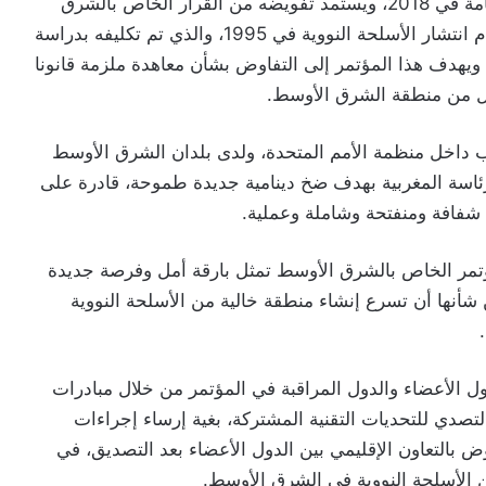
وينعقد مؤتمر الشرق الأوسط عملا بقرار الجمعية العامة في 2018، ويستمد تفويضه من القرار الخاص بالشرق
الأوسط الذي اعتمده مؤتمر الأطراف في معاهدة عدم انتشار الأسلحة النووية في 1995، والذي تم تكليفه بدراسة
 ويهدف هذا المؤتمر إلى التفاوض بشأن معاهدة ملزمة قانونا
امل من منطقة الشرق الأوسط.
رب داخل منظمة الأمم المتحدة، ولدى بلدان الشرق الأوسط
اسة المغربية بهدف ضخ دينامية جديدة طموحة، قادرة على
 شفافة ومنفتحة وشاملة وعملية.
ؤتمر الخاص بالشرق الأوسط تمثل بارقة أمل وفرصة جديدة
شأنها أن تسرع إنشاء منطقة خالية من الأسلحة النووية
دول الأعضاء والدول المراقبة في المؤتمر من خلال مبادرات
التصدي للتحديات التقنية المشتركة، بغية إرساء إجراءات
وض بالتعاون الإقليمي بين الدول الأعضاء بعد التصديق، في
 الأسلحة النووية في الشرق الأوسط.