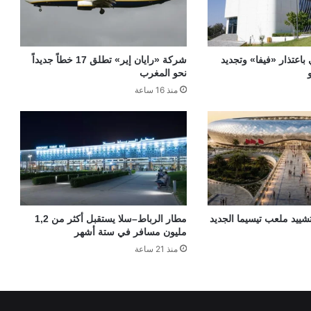
 باعتذار «فيفا» وتجديد
شركة «رايان إير» تطلق 17 خطاً جديداً
نحو المغرب
منذ 16 ساعة
«TGCC» بتشييد ملعب تيسيما الجديد
مطار الرباط–سلا يستقبل أكثر من 1,2
مليون مسافر في ستة أشهر
منذ 21 ساعة