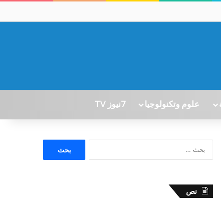
علوم وتكنولوجيا
7نيوز TV
ا
ل
ب
ح
ث
نص
ع
ن
: