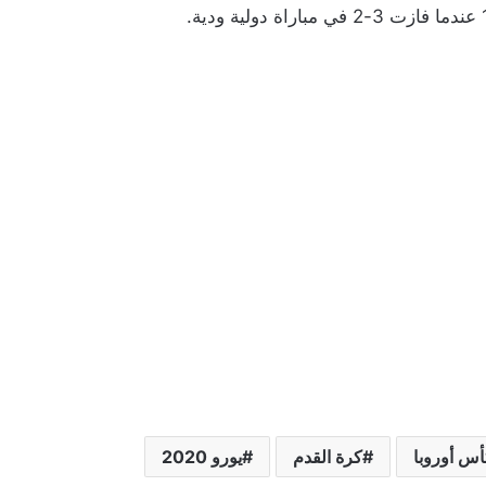
أس أوروبا
كرة القدم
يورو 2020