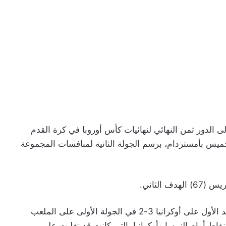
ى الدور ثمن النهائي لنهائيات كأس أوروبا في كرة القدم
 النمساوي 2-صفر، اليوم الخميس بأمستردام، برسم الجولة الثانية لمنافسات المجموعة
وهو الفوز الثاني على التوالي لهولندا، بطلة 1988، بعد الأول على أوكرانيا 3-2 في الجولة الأولى على الملعب
ط أمام النمسا وأوكرانيا، التي كانت قد تغلبت على