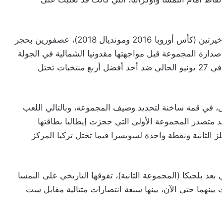
وضربت هولندا التي غابت عن البطولتين الكبيرتين الأخيرتين (كأس أوروبا 2016 ومونديال 2018)، عصفورين بحجر
دارة المجموعة قبل مواجهتها مقدونيا الشمالية في الجولة
الثالثة الأخيرة، وستخوض ثمن النهائي في بوخارست في 27 يونيو الحالي ضد أحد أفضل أربع منتخبات تحتل
قبل، في قمة ساخنة لتحديد وصيف المجموعة، وبالتالي اللعب
على ملعب ويمبلي في 26 الحالي ضد متصدر المجموعة الأولى التي حجزت إيطاليا بطاقتها
 الثانية ونقطة واحدة لسويسرا فيما تحتل تركيا المركز
بعد بلجيكا (المجموعة الثانية)، تفوقها التاريخي على النمسا
ا العاشر في 20 مباراة جمعت بينهما حتى الآن، بينها سبعة انتصارات متتالية مقابل ست