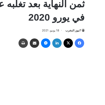
في يورو 2020
7نيوز المغرب
18 يونيو، 2021
فيسبوك
‫X
لينكدإن
ماسنجر
مشاركة عبر البريد
طباعة