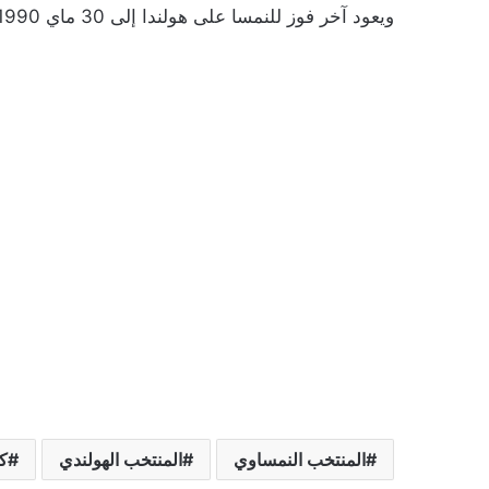
ويعود آخر فوز للنمسا على هولندا إلى 30 ماي 1990 عندما فازت 3-2 في مباراة دولية ودية.
المنتخب النمساوي
المنتخب الهولندي
ك