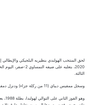
لحق المنتخب الهولندي بنظيريه البلجيكي والإيطالي إل
2020، بتغلبه على ضيفه
الثالثة.
وسجل ممفيس ديباي (11 من ركلة جزاء) ودنزل دمفريس (67) الهدف الثاني.
ذاته، حيث رفعت رصيدها إلى ست نقاط بفارق ثلاث نقا