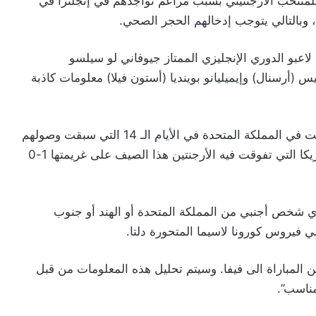
للمنتخب الأرجنتيني بسبب مزاعم تواجدهم في إنجلترا في
م لاعبو الدوري الإنجليزي الممتاز جيوفاني لو سيلسو
يس (أرسنال) وإيميليانو بوينديا (أستون فيلا) معلومات كاذبة
واتهم الأربعة بأنهم لم يكشفوا عن قضائهم بعض الوقت في المملكة المتحدة في الأيام الـ 14 التي سبقت وصولهم
إلى البرازيل لملاقاة منتخبها في إعادة لنهائي كوبا أمريكا التي تفوقت فيه الأرجنتين هذا الصيف على غريمتها 1-0
د تاريخه إلى 23 يونيو دخول أي شخص أجنبي من المملكة المتحدة أو الهند أو جنوب
ي فيروس كورونا لاسيما المتحورة دلتا.
ن المباراة الى فيفا. وسيتم تحليل هذه المعلومات من قبل
مناسب”.