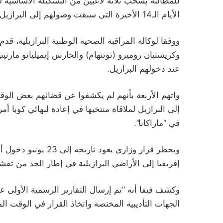
للمطالبة بسحب ثلاثة لاعبين من التشكيلة الأساسية 
الأيام الـ14 الأخيرة التي سبقت وصولهم إلى البرازيل، وبالتالي يتوجب إدخالهم الحجر الصحي.
ووفقا لوكالة المراقبة الصحية الوطنية البرازيلية، قد
وكريستيان روميرو (توتنهام) والحارس إيميليانو مارتين
عند دخولهم البرازيل.
في “ماراكانا”.
ويحظر قرار وزاري يعو
إفريقيا إلى الأراضي البرازيلية في إطار الحد من تفش
وكشف فيفا أنه “تم إرسال التقارير الرسمية الأولى ع
الجهات التأديبية المختصة واتخاذ القرار في الوقت ال