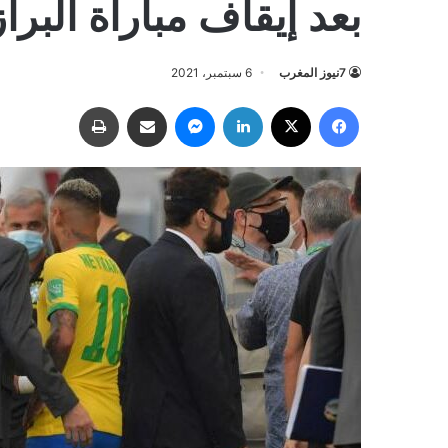
بعد إيقاف مباراة البرا
7نيوز المغرب
6 سبتمبر، 2021
فيسبوك
‫X
لينكدإن
ماسنجر
مشاركة عبر البريد
طباعة