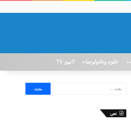
علوم وتكنولوجيا
7نيوز TV
ا
ل
ب
ح
ث
نص
ع
ن
: