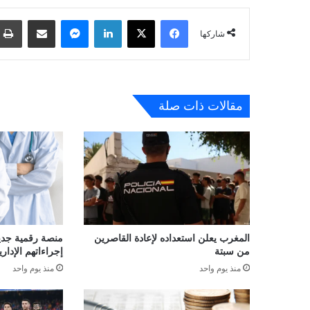
فيسبوك
‫X
لينكدإن
ماسنجر
مشاركة عبر البريد
شاركها
مقالات ذات صلة
المغرب يعلن استعداده لإعادة القاصرين
منصة رقمية جديدة
من سبتة
إجراءاتهم الإداري
منذ يوم واحد
منذ يوم واحد