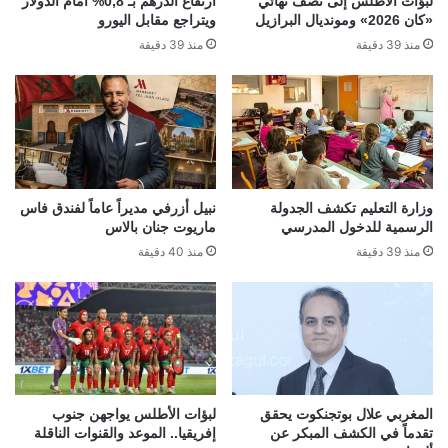
لبؤات الأطلس إلى نصف نهائي
ارتفاع الدرهم بـ 0,8% أمام الدولار
«كان 2026» ومونديال البرازيل
ويتراجع مقابل اليورو
منذ 39 دقيقة
منذ 39 دقيقة
وزارة التعليم تكشف الجدولة
نبيل أزرفي مديراً عاماً لفندق فاس
الرسمية للدخول المدرسي
ماريوت جنان بالاس
منذ 39 دقيقة
منذ 40 دقيقة
المغربي علال بوتجنكوت يحقق
لبؤات الأطلس يواجهن جنوب
تقدماً في الكشف المبكر عن
إفريقيا.. الموعد والقنوات الناقلة