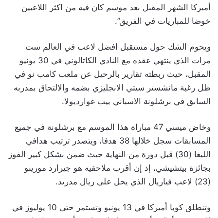
أميركا الشهر المقبل بعد موسم كان فيه من اكثر اللاعبين
خوضا للمباريات في الفريق”.
ويحوم الشك حول مستقبل افضل لاعب في العالم ست
مرات الذي ينتهي عقده مع النادي الكاتالوني في 30 يونيو
المقبل، حيث ربطته تقارير بالرحيل عن ملعب كامب نو في
ظل رغبة مانشستر سيتي الانجليزي بضمه والالتحاق بمدربه
السابق في برشلونة الاسباني بيب غوارديولا.
وخاض ميسي 47 مباراة هذا الموسم مع برشلونة في جميع
المسابقات سجل خلالها 38 هدفا، ويتصدر ترتيب هدافي
الليغا (30) قبل دورة من النهاية حيث ضمن بشكل كبير الفوز
بجائزة بيتشيشي، إذ إن أقرب ملاحقيه هو جيرارد مورينو
(23) لاعب فياريال الذي يحل على ريال مدريد.
وتنطلق كوبا أميركا في 13 يونيو وتستمر حتى 10 يوليوز في