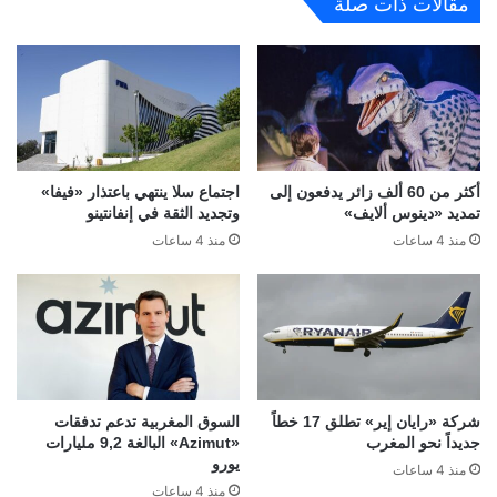
مقالات ذات صلة
أكثر من 60 ألف زائر يدفعون إلى
اجتماع سلا ينتهي باعتذار «فيفا»
تمديد «دينوس ألايف»
وتجديد الثقة في إنفانتينو
منذ 4 ساعات
منذ 4 ساعات
شركة «رايان إير» تطلق 17 خطاً
السوق المغربية تدعم تدفقات
جديداً نحو المغرب
«Azimut» البالغة 9,2 مليارات
يورو
منذ 4 ساعات
منذ 4 ساعات