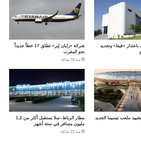
 باعتذار «فيفا» وتجديد
شركة «رايان إير» تطلق 17 خطاً جديداً
نحو المغرب
منذ 16 ساعة
«TGCC» بتشييد ملعب تيسيما الجديد
مطار الرباط–سلا يستقبل أكثر من 1,2
مليون مسافر في ستة أشهر
منذ 22 ساعة