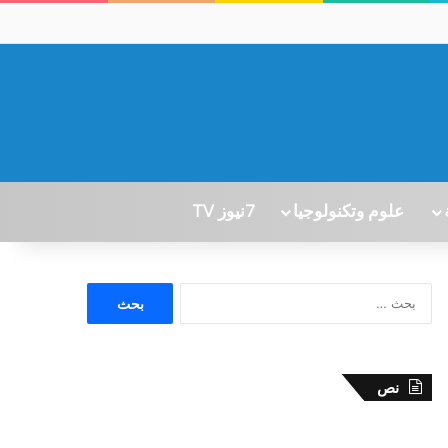
علوم وتكنولوجيا
7نيوز TV
ا
ل
ب
ح
ث
نص
ع
ن
: