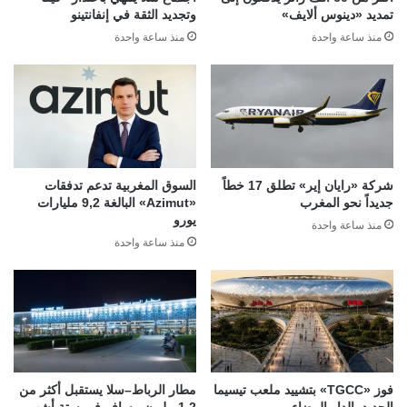
تمديد «دينوس ألايف»
وتجديد الثقة في إنفانتينو
منذ ساعة واحدة
منذ ساعة واحدة
شركة «رايان إير» تطلق 17 خطاً
السوق المغربية تدعم تدفقات
جديداً نحو المغرب
«Azimut» البالغة 9,2 مليارات
يورو
منذ ساعة واحدة
منذ ساعة واحدة
فوز «TGCC» بتشييد ملعب تيسيما
مطار الرباط–سلا يستقبل أكثر من
الجديد بالدار البيضاء
1,2 مليون مسافر في ستة أشهر