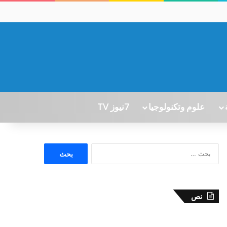
علوم وتكنولوجيا
7نيوز TV
ا
ل
ب
ح
ث
نص
ع
ن
: