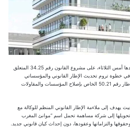
صادق مجلس المستشارين، خلال جلسة تشريعية عقدها أمس الثلاثاء، على مشروع القانون رقم 34.25 المتعلق
 في خطوة تروم تحديث الإطار القانوني والمؤسساتي
للمؤسسة وتعزيز حكامتها، في انسجام مع القانون الإطار رقم 50.21 الخاص بإصلاح المؤسسات والمقاولات
 يهدف إلى ملاءمة الإطار القانوني المنظم للوكالة مع
 تحويلها إلى شركة مساهمة تحمل اسم “موانئ المغرب
حقوقها والتزاماتها وعقودها، دون إحداث كيان قانوني جديد.