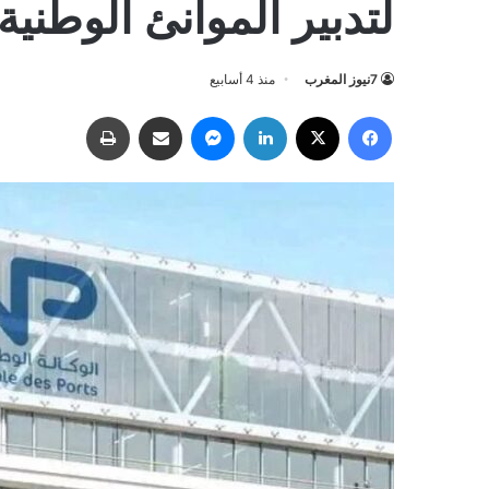
لتدبير الموانئ الوطنية
7نيوز المغرب
منذ 4 أسابيع
فيسبوك
‫X
لينكدإن
ماسنجر
مشاركة عبر البريد
طباعة