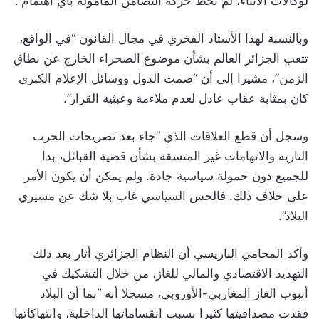
لوكالات الأنباء، لم تحظ حركة التضامن المأمولة بأي اهتمام”.
وبالنسبة لهذا الأستاذ الفخري في مجال القانون “في الواقع،
تتعب الجزائر العالم بشأن موضوع الصحراء الخارج عن نطاق
الزمن”، مشيرا إلى أن “صمت الدول ووسائل الإعلام الكبرى
كان بمثابة عقاب عادل لعدم ملاءمة وعبثية القرار”.
وسجل أن قطع العلاقات الذي “جاء بعد تصريحات الحرب
النارية والاتهامات غير المتسقة بشأن قضية القبائل، بدا
للجميع دون حمولة سياسية جادة. ولم يمكن أن يكون الأمر
على خلاف ذلك. فالحس السياسي غاب بلا شك عن مسيري
البلاد”.
وأكد المحامي الباريسي أن النظام الجزائري أثار بعد ذلك
التهديد الاقتصادي والمالي للغاز، من خلال التشكيك في
أنبوب الغاز المغاربي-الأوروبي، مسجلا أنه “بما أن البلاد
فقدت مصداقيتها كثيرا بسبب انقساماتها الداخلية، وانتهاكاتها