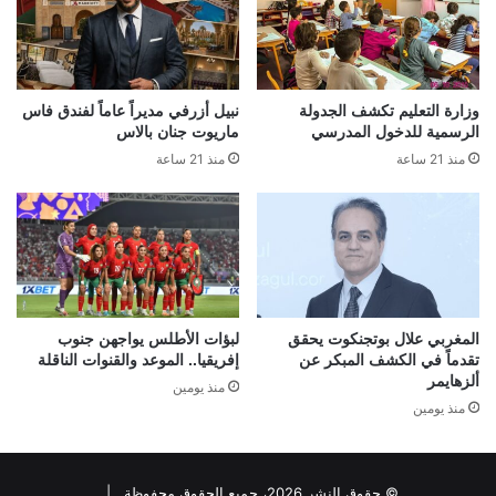
وزارة التعليم تكشف الجدولة
نبيل أزرفي مديراً عاماً لفندق فاس
الرسمية للدخول المدرسي
ماريوت جنان بالاس
منذ 21 ساعة
منذ 21 ساعة
المغربي علال بوتجنكوت يحقق
لبؤات الأطلس يواجهن جنوب
تقدماً في الكشف المبكر عن
إفريقيا.. الموعد والقنوات الناقلة
ألزهايمر
منذ يومين
منذ يومين
© حقوق النشر 2026، جميع الحقوق محفوظة |