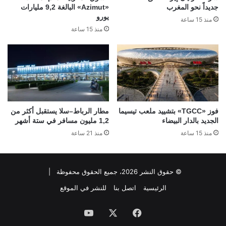
جديداً نحو المغرب
«Azimut» البالغة 9,2 مليارات
يورو
منذ 15 ساعة
منذ 15 ساعة
فوز «TGCC» بتشييد ملعب تيسيما
مطار الرباط–سلا يستقبل أكثر من
الجديد بالدار البيضاء
1,2 مليون مسافر في ستة أشهر
منذ 15 ساعة
منذ 21 ساعة
© حقوق النشر 2026، جميع الحقوق محفوظة |
الرئيسية
اتصل بنا
للنشر في الموقع
فيسبوك
‫X
‫YouTube