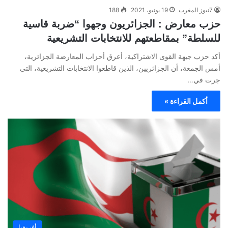
7نيوز المغرب
19 يونيو، 2021
188
حزب معارض : الجزائريون وجهوا “ضربة قاسية
للسلطة” بمقاطعتهم للانتخابات التشريعية
أكد حزب جبهة القوى الاشتراكية، أعرق أحزاب المعارضة الجزائرية،
أمس الجمعة، أن الجزائريين، الذين قاطعوا الانتخابات التشريعية، التي
جرت في…
أكمل القراءة »
أفريقيا