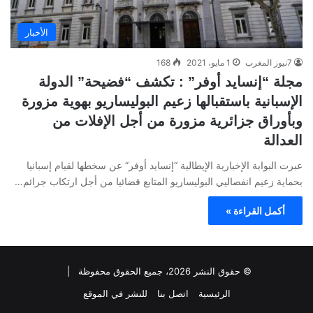
الأخبار
7نيوز المغرب
1 مايو، 2021
168
مجلة “إنسايد أوفر” : تكشف “فضيحة” الدولة
الإسبانية باستقبالها زعيم البوليساريو بهوية مزورة
وبأوراق جزائرية مزورة من أجل الإفلات من
العدالة
عبرت البوابة الإخبارية الإيطالية “إنسايد أوفر” عن سخطها لقيام إسبانيا
بحماية زعيم انفصاليي البوليساريو المتابع قضائيا من أجل ارتكاب جرائم…
أكمل القراءة »
© حقوق النشر 2026، جميع الحقوق محفوظة |
الرئيسية
اتصل بنا
للنشر في الموقع