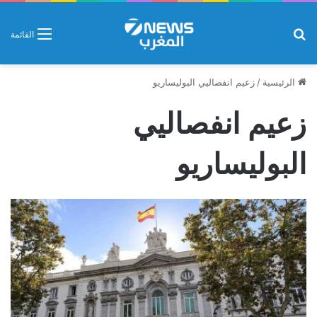
بحث عن
القائمة
الرئيسية
/
زعيم انفصاليي البوليساريو
زعيم انفصاليي
البوليساريو