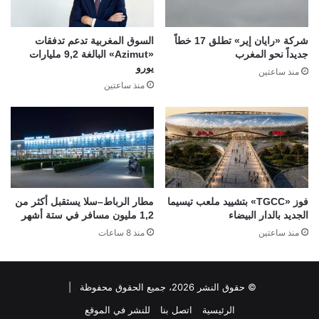
شركة «رايان إير» تطلق 17 خطاً
السوق المغربية تدعم تدفقات
جديداً نحو المغرب
«Azimut» البالغة 9,2 مليارات
يورو
منذ ساعتين
منذ ساعتين
فوز «TGCC» بتشييد ملعب تيسيما
مطار الرباط–سلا يستقبل أكثر من
الجديد بالدار البيضاء
1,2 مليون مسافر في ستة أشهر
منذ ساعتين
منذ 8 ساعات
© حقوق النشر 2026، جميع الحقوق محفوظة |
الرئيسية
اتصل بنا
للنشر في الموقع