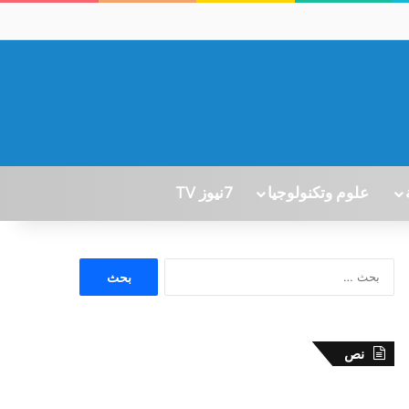
علوم وتكنولوجيا
7نيوز TV
ا
ل
ب
ح
ث
نص
ع
ن
: