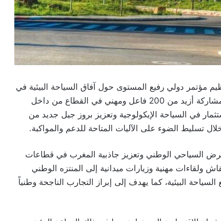
لشركة المغربية للهندسة السياحية (SMIT) تنظيم مؤتمر دولي رفيع المستوى حول آفاق السياحة البيئية في
المغرب، وذلك يوم 24 شتنبر المقبل بمدينة إفران، بمشاركة أزيد من 200 فاعل ومهني في القطاع من داخل
ثمار في السياحة الإيكولوجية وتعزيز بروز جيل جديد من
ل تسليط الضوء على الآليات المتاحة للدعم والمواكبة.
لعرض السياحي الوطني وتعزيز جاذبية المغرب في قطاعات
 ولقاءات مهنية وزيارات ميدانية إلى المنتزه الوطني
سياحة البيئية، كما يهدف إلى إبراز التجارب الناجحة وطنياً