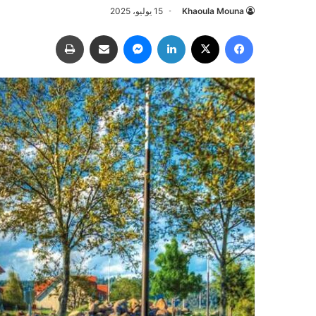
Khaoula Mouna
15 يوليو، 2025
فيسبوك
‫X
لينكدإن
ماسنجر
مشاركة عبر البريد
طباعة