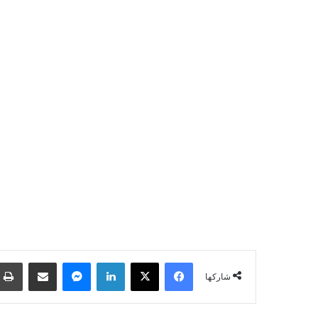
فيسبوك
‫X
لينكدإن
ماسنجر
مشاركة عبر البريد
شاركها