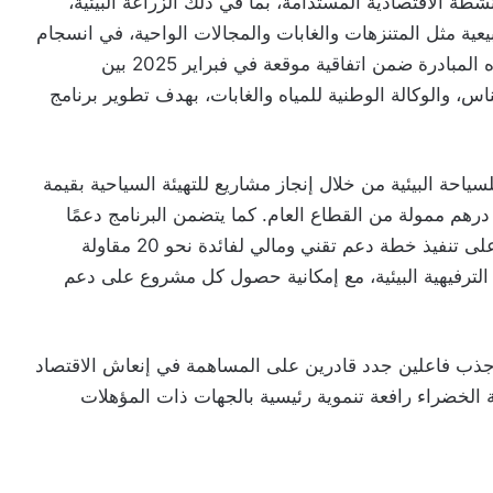
نشطة الاقتصادية المستدامة، بما في ذلك الزراعة البيئية،
يعية مثل المتنزهات والغابات والمجالات الواحية، في انسجام
تام مع أهداف التنمية المستدامة للمملكة. وتندرج هذه المبادرة ضمن اتفاقية موقعة في فبراير 2025 بين
، والوكالة الوطنية للمياه والغابات، بهدف تطوير برنامج
سياحة البيئية من خلال إنجاز مشاريع للتهيئة السياحية بقيمة
 إلى 734 مليون درهم، منها 641 مليون درهم ممولة من القطاع العام. كما يتضمن البرنامج دعمًا
مباشرا لحاملي المشاريع، حيث ستشرف “السميت” على تنفيذ خطة دعم تقني ومالي لفائدة نحو 20 مقاولة
ترفيهية البيئية، مع إمكانية حصول كل مشروع على دعم
 جذب فاعلين جدد قادرين على المساهمة في إنعاش الاقتصاد
ة الخضراء رافعة تنموية رئيسية بالجهات ذات المؤهلات