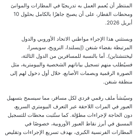
المنتظر أن يُعمم العمل به تدريجيًا في المطارات والموانئ
ومحطات القطار، على أن يصبح جاهزًا بالكامل بحلول 10
أبريل 2026.
ويستثني هذا الإجراء مواطني الاتحاد الأوروبي والدول
المرتبطة بفضاء شنغن (إيسلندا، النرويج، سويسرا،
ليختنشتاين). أما بالنسبة للمسافرين من الدول الثالثة،
فسيُطلب منهم تسجيل بياناتهم الشخصية والبيومترية، مثل
الصورة الرقمية وبصمات الأصابع، خلال أول دخول لهم إلى
منطقة شنغن.
وسيُنشأ ملف رقمي فردي لكل مسافر، مما سيسمح بتسهيل
العبور في المرات اللاحقة عبر التعرف البيومتري السريع،
دون الحاجة لإجراءات مطوّلة. كما ستُثبت محطات للتسجيل
المسبق في أبرز نقاط العبور الأوروبية، خصوصًا في
المطارات الفرنسية الكبرى، بهدف تسريع الإجراءات وتقليص