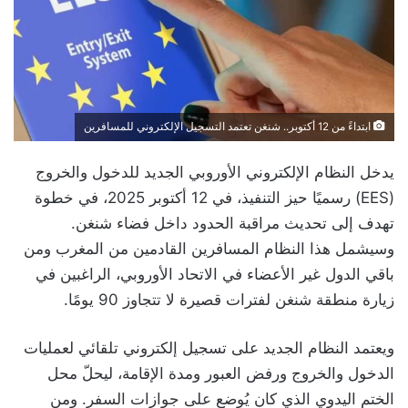
ابتداءً من 12 أكتوبر.. شنغن تعتمد التسجيل الإلكتروني للمسافرين
يدخل النظام الإلكتروني الأوروبي الجديد للدخول والخروج
(EES) رسميًا حيز التنفيذ، في 12 أكتوبر 2025، في خطوة
تهدف إلى تحديث مراقبة الحدود داخل فضاء شنغن.
وسيشمل هذا النظام المسافرين القادمين من المغرب ومن
باقي الدول غير الأعضاء في الاتحاد الأوروبي، الراغبين في
زيارة منطقة شنغن لفترات قصيرة لا تتجاوز 90 يومًا.
ويعتمد النظام الجديد على تسجيل إلكتروني تلقائي لعمليات
الدخول والخروج ورفض العبور ومدة الإقامة، ليحلّ محل
الختم اليدوي الذي كان يُوضع على جوازات السفر. ومن