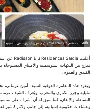
افتتاح مطعم "Sel & Safran" بـ "راديسون بلو ريزيدانس السعيدية"
تمزج بين النكهات المتوسطية والأطباق المستوحاة من
الفندق والعموم.
مليلية وجزر الكناري والمغرب. ويُعرف الشيف عزماني 
البساطة والإتقان، كما سبق له أن أشرف على مناسبا
وعشاءات حكومية إسبانية، إلى جانب ولائم كاشير لفائ