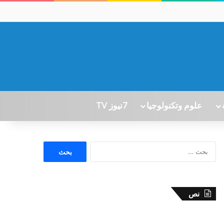
علوم وتكنولوجيا
7نيوز TV
ا
ل
ب
ح
ث
نص
ع
ن
: