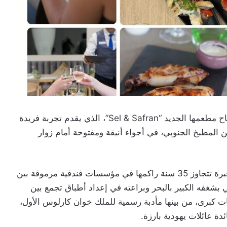
أعلنت Radisson Blu Residences Saïdia عن افتتاح مطعمها الجديد “Sel & Safran”، الذي يقدم تجربة فريدة
 المطبخ الجنوبي، في أجواء أنيقة ومفتوحة أمام زوار
ويقود هذه المغامرة الذوقية الشيف أمين عزماني، بخبرة تتجاوز 35 سنة راكمها في مؤسسات فندقية مرموقة بين
بشغفه الكبير بالبحر وبراعته في إعداد أطباق تجمع بين
ت كبرى، من بينها مأدبة رسمية للملك خوان كارلوس الأول،
دة عائلات يهودية بارزة.