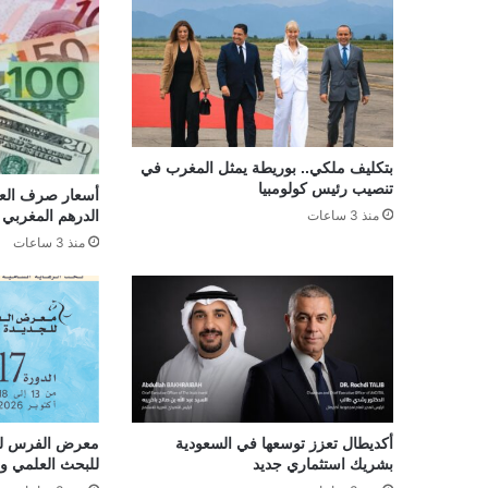
بتكليف ملكي.. بوريطة يمثل المغرب في
تنصيب رئيس كولومبيا
أسعار صرف العمل
الدرهم المغربي لـ07 غشت 26
منذ 3 ساعات
منذ 3 ساعات
أكديطال تعزز توسعها في السعودية
معرض الفرس لل
بشريك استثماري جديد
للبحث العلمي وا