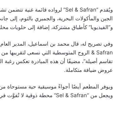
ويُقدم “Sel & Safran” لرواده قائمة غ
الجبن والمأكولات البحرية، والجمبري بالثوم، إلى جان
و”الفيديويا” كأطباق مشتركة، إضافة إلى حلويات محلية
& Safran الروح المتوسطية التي نسعى لتقريب
تقاسم أصيلة”، مضيفًا أن هذه المبادرة تعكس رغبة ال
عروض ضيافة متكاملة.
ويوفر المطعم أيضًا أجواءً موسيقية حية مستوحاة م
ويجعل من “Sel & Safran” محطة ذوقية لا تُفوَّت في السعيدية.