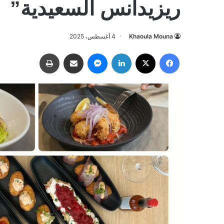
ريزيدانس السعيدية”
Khaoula Mouna
4 أغسطس، 2025
فيسبوك
‫X
لينكدإن
ماسنجر
مشاركة عبر البريد
طباعة