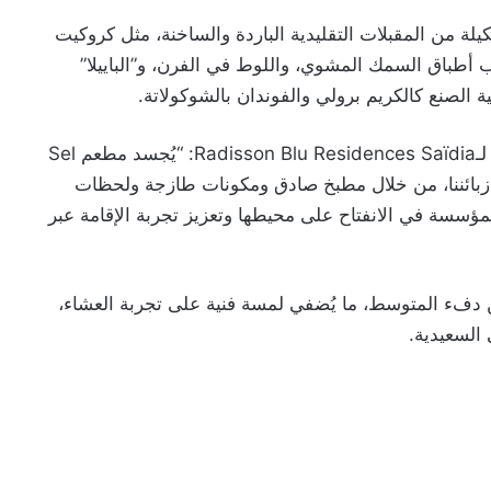
نية تتضمن تشكيلة من المقبلات التقليدية الباردة والساخنة، مثل كروكيت
ب أطباق السمك المشوي، واللوط في الفرن، و”الباييلا”
 الصنع كالكريم برولي والفوندان بالشوكولاتة.
وفي تصريح له، قال محمد بن اسماعيل، المدير العام لـRadisson Blu Residences Saïdia: “يُجسد مطعم Sel
ها من زبائننا، من خلال مطبخ صادق ومكونات طازجة ولحظات
مؤسسة في الانفتاح على محيطها وتعزيز تجربة الإقامة عبر
ن دفء المتوسط، ما يُضفي لمسة فنية على تجربة العشاء،