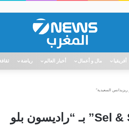
أفريقيا
مال و أعمال
أخبار العالم
رياضة
ثقافة
افتتاح مطعم “Sel & Safran” بـ “راديسون بلو