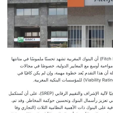
أكدت وكالة التصنيف الدولية فيتش رايتينغز (Fitch Ratings) أن البنوك المغربية تشهد تحسنًا ملموسًا في متانتها
 مواءمة أوسع مع المعايير الدولية، خصوصًا في مجالات
 أن هذا التقدم يُعد خطوة مهمة، وإن لم يكن كافيًا في
وأشار التقرير إلى أن بنك المغرب يواصل تنفيذًا تدريجيًا لآلية الإشراف والتقييم الرقابي (SREP)، على أن تُستكمل
ة تُعد محورية في تعزيز رأسمال البنوك وتحسين حوكمة المخاطر. وقد تم،
لى البنوك ذات الأهمية النظامية الثلاث (التجاري وفا