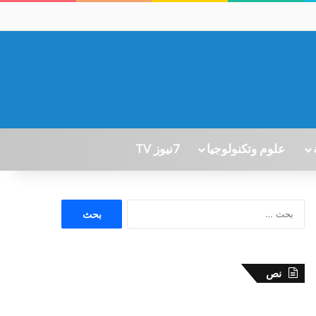
علوم وتكنولوجيا
7نيوز TV
ا
ل
ب
ح
ث
نص
ع
ن
: