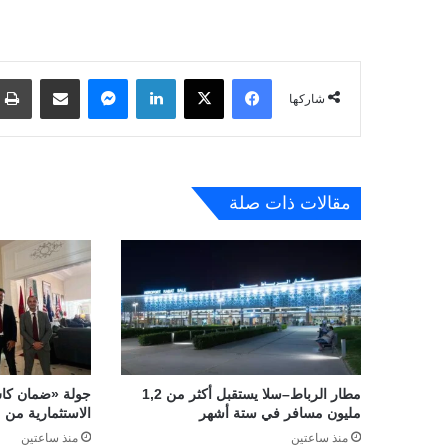
فيسبوك
‫X
لينكدإن
ماسنجر
مشاركة عبر البريد
شاركها
مقالات ذات صلة
مطار الرباط–سلا يستقبل أكثر من 1,2
جولة «ضمان كاش
مليون مسافر في ستة أشهر
الاستثمارية من م
منذ ساعتين
منذ ساعتين