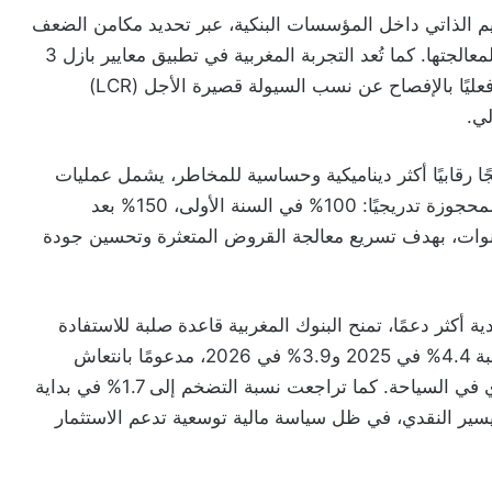
ي ترسيخ ثقافة التقييم الذاتي داخل المؤسسات البنكية، عبر تحديد مكامن الضعف
في نماذج الأعمال والحوكمة والسيولة، ووضع خطط لمعالجتها. كما تُعد التجربة المغربية في تطبيق معايير بازل 3
من الأكثر تقدّمًا في القارة الإفريقية، إذ تقوم البنوك فعليًا بالإفصاح عن نسب السيولة قصيرة الأجل (LCR)
ًا رقابيًا أكثر ديناميكية وحساسية للمخاطر، يشمل عمليات
تفتيش ميدانية وتعزيز متطلبات رأس المال للأصول المحجوزة تدريجيًا: 100% في السنة الأولى، 150% بعد
ثة أعوام، و250% بعد أربعة سنوات، بهدف تسريع معالجة القروض المتعثرة وتحسين جودة
 أكثر دعمًا، تمنح البنوك المغربية قاعدة صلبة للاستفادة
من فرص النمو. ويتوقع أن ينمو الاقتصاد الوطني بنسبة 4.4% في 2025 و3.9% في 2026، مدعومًا بانتعاش
القطاع الفلاحي، ونشاط صناعي متزايد، وانتعاش قوي في السياحة. كما تراجعت نسبة التضخم إلى 1.7% في بداية
التيسير النقدي، في ظل سياسة مالية توسعية تدعم الاستثمار