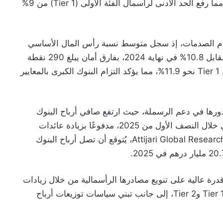
بنك، بنك إفريقيا، ومجموعة البنك الشعبي المركزي)، مما رفع الحد الأدنى لرأسمال الفئة الأولى (Tier 1) من 9%
أمام الصدمات، إذ سجل متوسط نسبة رأس المال الأساسي
CET1 ارتفاعًا طفيفًا إلى 10.9% نهاية يونيو 2025، مقابل 10.8% في نهاية 2024، بفارق أمان يبلغ 290 نقطة
أساس فوق المستوى التنظيمي الأدنى. كما بلغ معدل Tier 1 نحو 11.9%، مما يؤكد التزام البنوك الكبرى بالمعايير
دورها في دعم الرسملة، حيث ارتفع صافي أرباح البنوك
المغربية السبع الكبرى بنسبة 20% على أساس سنوي خلال النصف الأول من 2025، مدفوعًا بزيادة عائدات
السوق وتراجع مخصصات الخسائر. ووفقًا لتقديرات Attijari Global Research، يُتوقع أن تصل أرباح البنوك
درة عالية على تنويع مصادرها الرأسمالية من خلال زيادات
في رأس المال وإصدار منتظم لأدوات دين من فئتي Tier 1 وTier 2، إلى جانب تبني سياسات توزيعات أرباح