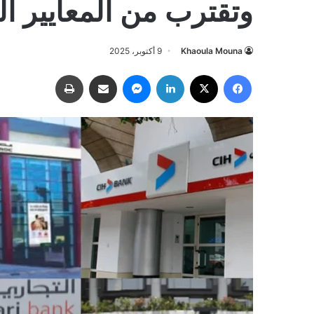
وتقترب من المعايير ال
Khaoula Mouna
9 أكتوبر، 2025
فيسبوك
‫X
لينكدإن
ماسنجر
مشاركة عبر البريد
طباعة