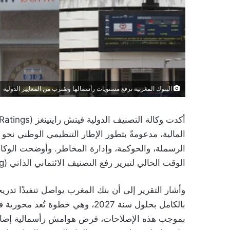
البنوك المغربية ترفع مستويات رأسمالها وتقترب من المعايير الدولية
المالية، مدعومةً بتطور الإطار التنظيمي الوطني نحو
الرسملة، والحوكمة، وإدارة المخاطر. وأوضحت الوكالة
الوقت الحالي لتبرير رفع التصنيف الائتماني الذاتي (Viability Rating) للمؤسسات البنكية المغربية.
بالكامل بحلول سنة 2027، وهي خطو
بموجب هذه الإصلاحات، فرض هوامش رأسمالية إضافية ع