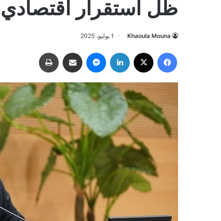
ظل استقرار اقتصادي
Khaoula Mouna
1 يوليو، 2025
فيسبوك
‫X
لينكدإن
ماسنجر
مشاركة عبر البريد
طباعة