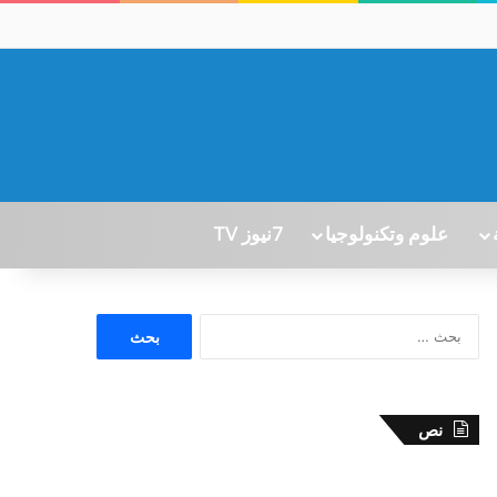
علوم وتكنولوجيا
7نيوز TV
ا
ل
ب
ح
ث
نص
ع
ن
: