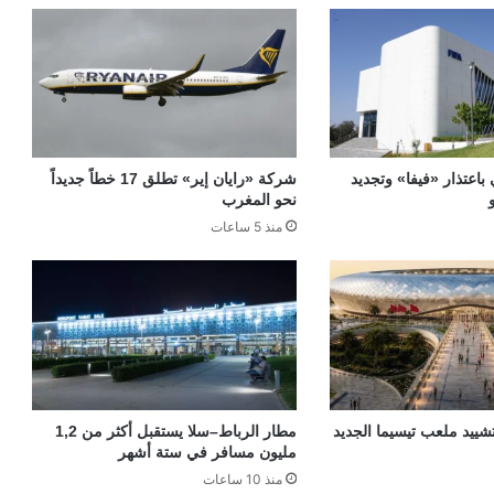
 باعتذار «فيفا» وتجديد
شركة «رايان إير» تطلق 17 خطاً جديداً
نحو المغرب
منذ 5 ساعات
«TGCC» بتشييد ملعب تيسيما الجديد
مطار الرباط–سلا يستقبل أكثر من 1,2
مليون مسافر في ستة أشهر
منذ 10 ساعات