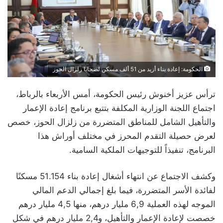
الحكومة: إعادة بناء أزيد من 51 ألف مسكن لضحايا زلزال الحوز
ترأس عزيز أخنوش رئيس الحكومة، أمس الأربعاء بالرباط،
اجتماع اللجنة الوزارية المكلفة بتتبع برنامج إعادة الإعمار
والتأهيل الشامل للمناطق المتضررة من زلزال الحوز، خصص
لعرض حصيلة التقدم المحرز في مختلف أوراش هذا
البرنامج، تنفيذاً للتوجيهات الملكية السامية.
وكشف الاجتماع عن انتهاء أشغال إعادة بناء 51.154 مسكنًا
لفائدة الأسر المتضررة، فيما بلغ إجمالي الدعم المالي
الموجه لهذه العملية 6,9 مليار درهم، منها 4,5 مليار درهم
خصصت لإعادة الإعمار والتأهيل، و2,4 مليار درهم في شكل