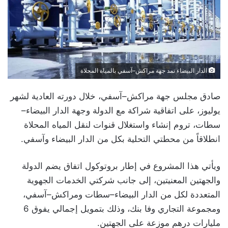
الدار البيضاء تمد جهة مراكش–آسفي بالمياه المحلاة
صادق مجلس جهة مراكش–آسفي، خلال دورته العادية لشهر
يوليوز، على اتفاقية شراكة مع الدولة وجهة الدار البيضاء–
سطات، تروم إنشاء واستغلال قنوات لنقل المياه المحلاة
انطلاقاً من محطتي التحلية بكل من الدار البيضاء وآسفي.
ويأتي هذا المشروع في إطار بروتوكول اتفاق يضم الدولة
والجهتين المعنيتين، إلى جانب شركتي الخدمات الجهوية
المتعددة لكل من الدار البيضاء–سطات ومراكش–آسفي،
ومجموعة التجاري وفا بنك، وذلك بتمويل إجمالي يفوق 6
مليارات درهم موزعة على الجهتين.