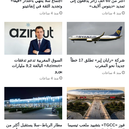
أكثر من 60 ألف زائر يدفعون إلى
اجتماع سلا ينتهي باعتذار «فيفا»
تمديد «دينوس ألايف»
وتجديد الثقة في إنفانتينو
منذ 4 ساعات
منذ 4 ساعات
شركة «رايان إير» تطلق 17 خطاً
السوق المغربية تدعم تدفقات
جديداً نحو المغرب
«Azimut» البالغة 9,2 مليارات
يورو
منذ 4 ساعات
منذ 4 ساعات
فوز «TGCC» بتشييد ملعب تيسيما
مطار الرباط–سلا يستقبل أكثر من