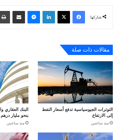
فيسبوك
‫X
لينكدإن
ماسنجر
مشاركة عبر البريد
شاركها
مقالات ذات صلة
التوترات الجيوسياسية تدفع أسعار النفط
البنك العقاري و
إلى الارتفاع
بنحو مليار درهم
منذ ساعتين
منذ ساعتين