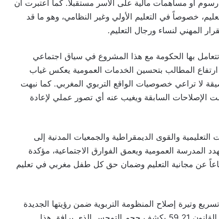
سوم أو مساهمات مالية على الأسر مستقبلاً. كما اعتبرت أن
م، خصوصاً في التعليم الأولي وغير النظامي، وهو ما قد
رار المهني لنساء ورجال التعليم.
 تتعامل بها الحكومة مع هذا المشروع في سياق اجتماعي
ارتفاع المطالب بتحسين الخدمات العمومية يعكس غياب
يقة لا تراعي خصوصيات الواقع التربوي المغربي. كما نبهت
لت الإصلاحات السابقة ويغيب عنه أي تصور عملي لإعادة
 التعليمية والقوى الديمقراطية والجمعيات المدنية إلى
د المدرسة العمومية ويعمق الفوارق الاجتماعية، مؤكدة
عاً عن مجانية التعليم وضمان حق كل طفل مغربي في تعليم
ريع وتيرة إصلاح المنظومة التربوية ضمن رؤيتها الجديدة
للمدرسة المغربية، غير أن الجدل الدائر حول مشروع القانون 59.21 يكشف حجم التوجس الذي يرافق هذا