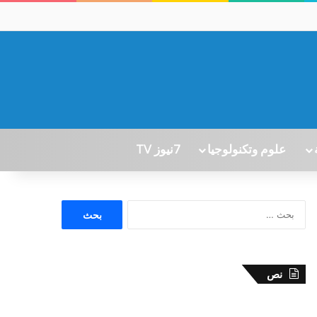
علوم وتكنولوجيا
7نيوز TV
ا
ل
ب
ح
ث
نص
ع
ن
: