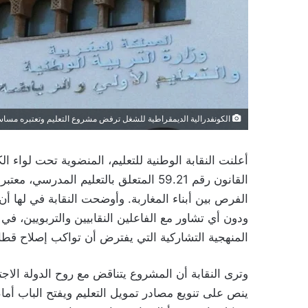
الكونفدرالية الديمقراطية للشغل ترفض مشروع التعليم وتعتبره مساساً
أعلنت النقابة الوطنية للتعليم، المنضوية تحت لواء 
القانون رقم 59.21 المتعلق بالتعليم الم
الفرص بين أبناء المغاربة. وأوضحت النقابة في لها أ
ودون أي تشاور مع الفاعلين النقابيين والتربويين، في
المنهجية التشاركية التي يفترض أن تواكب إصلاح قطا
وترى النقابة أن المشروع يتناقض مع روح الدولة الاجت
ينص على تنويع مصادر تمويل التعليم ويفتح الباب أم