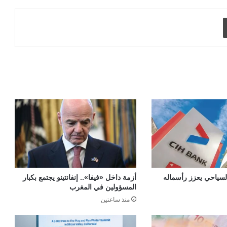
طباعة
السياحي يعزز رأسماله
أزمة داخل «فيفا».. إنفانتينو يجتمع بكبار
المسؤولين في المغرب
منذ ساعتين