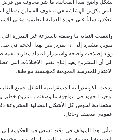
بشكل واضح مبدأ المجانية، ما يثير مخاوف من فرض ر
النص يكرّس الهشاشة في صفوف العاملين بقطاع التعلي
ينعكس سلباً على جودة العملية التعليمية وعلى الاستق
وانتقدت النقابة ما وصفته بالسرعة غير المبررة التي
متوتر، مشيرة إلى أن تمرير نص بهذا الحجم في ظل 
رؤية إصلاحية واضحة واستمرار اعتماد مقاربة تقنية ض
إلى أن المشروع يعيد إنتاج نفس الاختلالات التي عط
الاعتبار للمدرسة العمومية كمؤسسة مواطنة.
ودعت الكونفدرالية الديمقراطية للشغل جميع النقابات
توحيد الجهود في مواجهة ما وصفته بمشروع خطير يهد
استعدادها لخوض كل الأشكال النضالية المشروعة دفا
عمومي منصف وعادل.
ويأتي هذا الموقف في وقت تسعى فيه الحكومة إلى تس