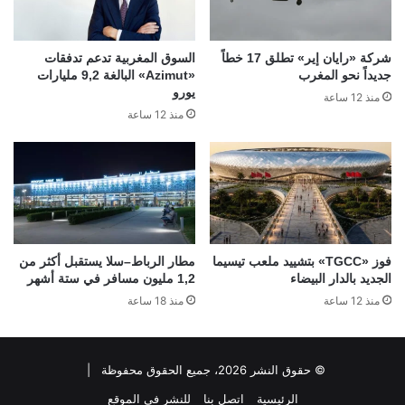
شركة «رايان إير» تطلق 17 خطاً
السوق المغربية تدعم تدفقات
جديداً نحو المغرب
«Azimut» البالغة 9,2 مليارات
يورو
منذ 12 ساعة
منذ 12 ساعة
فوز «TGCC» بتشييد ملعب تيسيما
مطار الرباط–سلا يستقبل أكثر من
الجديد بالدار البيضاء
1,2 مليون مسافر في ستة أشهر
منذ 12 ساعة
منذ 18 ساعة
© حقوق النشر 2026، جميع الحقوق محفوظة |
الرئيسية
اتصل بنا
للنشر في الموقع