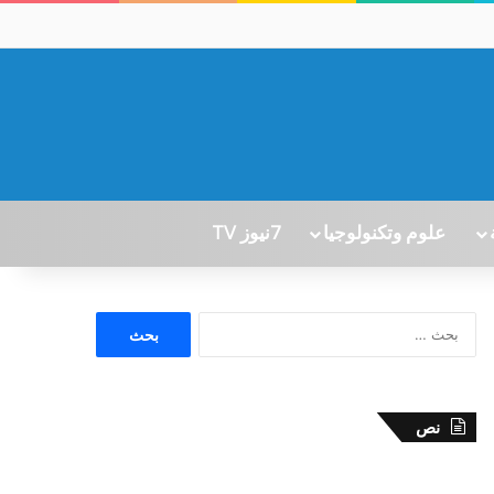
علوم وتكنولوجيا
7نيوز TV
ا
ل
ب
ح
ث
نص
ع
ن
: