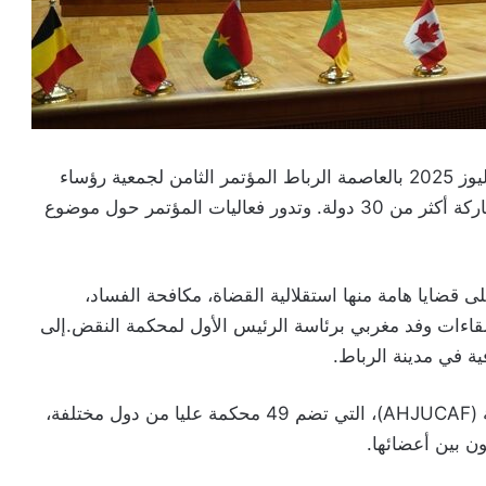
يستضيف المغرب في الفترة الممتدة من 2 إلى 4 يوليوز 2025 بالعاصمة الرباط المؤتمر الثامن لجمعية رؤساء
المحاكم العليا الناطقة بالفرنسية (AHJUCAF)، بمشاركة أكثر من 30 دولة. وتدور فعاليات المؤتمر حول موضوع
 قضايا هامة منها استقلالية القضاة، مكافحة الفساد،
قاءات وفد مغربي برئاسة الرئيس الأول لمحكمة النقض.إلى
ة في مدينة الرباط.
وتعتبر جمعية رؤساء المحاكم العليا الناطقة بالفرنسية (AHJUCAF)، التي تضم 49 محكمة عليا من دول مختلفة،
ون بين أعضائها.