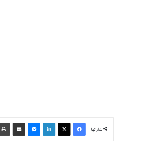
فيسبوك
‫X
لينكدإن
ماسنجر
مشاركة عبر البريد
شاركها