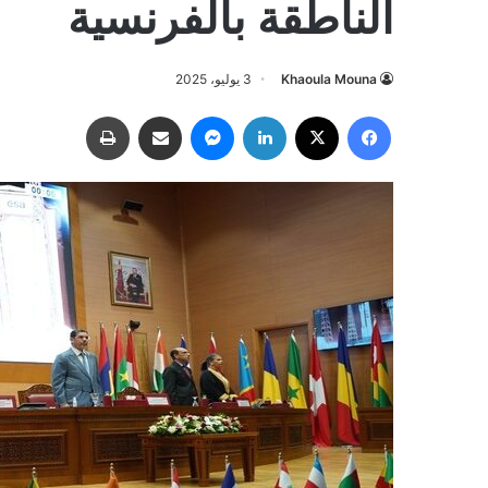
الناطقة بالفرنسية
Khaoula Mouna
3 يوليو، 2025
فيسبوك
‫X
لينكدإن
ماسنجر
مشاركة عبر البريد
طباعة