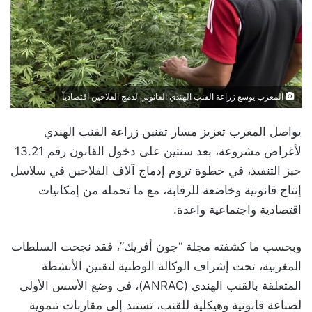
المغرب يوسع زراعة القنب الهندي القانوني لدمج الفلاحين اقتصادياً
يواصل المغرب تعزيز مسار تقنين زراعة القنب الهندي
لأغراض مشروعة، بعد سنتين على دخول القانون رقم 13.21
حيز التنفيذ، في خطوة تروم إدماج آلاف الفلاحين في سلاسل
إنتاج قانونية وخاضعة للرقابة، مع ما تحمله من إمكانيات
اقتصادية واجتماعية واعدة.
وبحسب ما كشفته مجلة “جون أفريك”، فقد نجحت السلطات
المغربية، تحت إشراف الوكالة الوطنية لتقنين الأنشطة
المتعلقة بالقنب الهندي (ANRAC)، في وضع الأسس الأولى
لصناعة قانونية وهيكلية للقنب، تستند إلى مقاربات تنموية