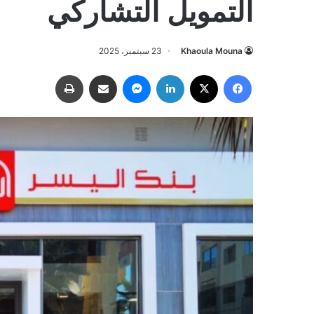
التمويل التشاركي
Khaoula Mouna
23 سبتمبر، 2025
فيسبوك
‫X
لينكدإن
ماسنجر
مشاركة عبر البريد
طباعة