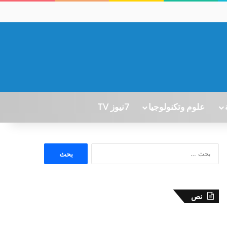
علوم وتكنولوجيا
7نيوز TV
ا
ل
ب
ح
ث
نص
ع
ن
: