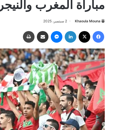
مباراة المغرب والنيجر
Khaoula Mouna
2 سبتمبر، 2025
فيسبوك
‫X
لينكدإن
ماسنجر
مشاركة عبر البريد
طباعة