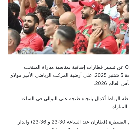
أعلن المكتب الوطني للسكك الحديدية بالمغربONCF عن تسيير قطارات إضافية بمناسبة مباراة المنتخب
الوطني المغربي مع نظيره النيجر، المقررة يوم الجمعة 5 شتنبر 2025، على أرضية المركب الرياضي الأمير مولاي
عالم 2026.
ة الرباط أكدال باتجاه طنجة على التوالي في الساعة
كما سيشهد خط الرباط أكدال ربطًا إضافيًا مع كل من القنيطرة (قطاران عند الساعة 23:30 و 23:36) والدار