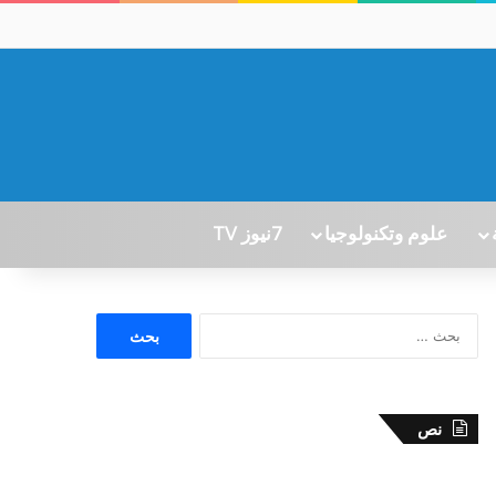
علوم وتكنولوجيا
7نيوز TV
ا
ل
ب
ح
ث
نص
ع
ن
: