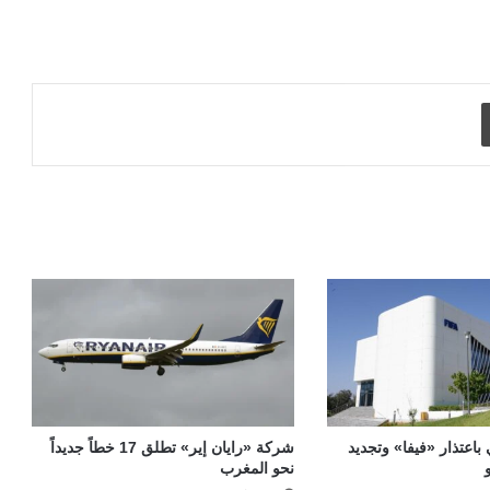
طباعة
 باعتذار «فيفا» وتجديد
شركة «رايان إير» تطلق 17 خطاً جديداً
نحو المغرب