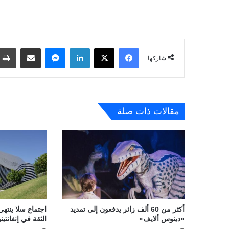
فيسبوك
‫X
لينكدإن
ماسنجر
مشاركة عبر البريد
شاركها
مقالات ذات صلة
أكثر من 60 ألف زائر يدفعون إلى تمديد
اجتماع سلا ينتهي
«دينوس ألايف»
الثقة في إنفانتينو