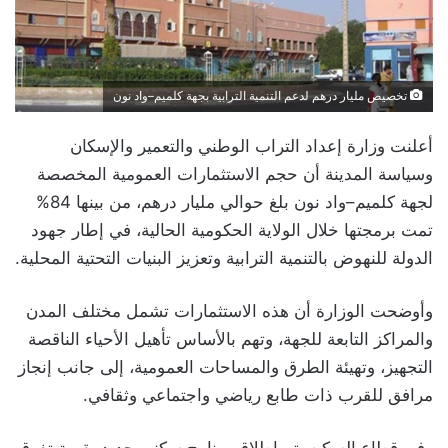
تخصيص مليار درهم لدعم التنمية الترابية بجهة كلميم–واد نون
أعلنت وزارة إعداد التراب الوطني والتعمير والإسكان
وسياسة المدينة أن حجم الاستثمارات العمومية المخصصة
لجهة كلميم–واد نون بلغ حوالي مليار درهم، من بينها 84%
تمت برمجتها خلال الولاية الحكومية الحالية، في إطار جهود
الدولة للنهوض بالتنمية الترابية وتعزيز البنيات التحتية المحلية.
وأوضحت الوزارة أن هذه الاستثمارات تشمل مختلف المدن
والمراكز التابعة للجهة، وتهم بالأساس تأهيل الأحياء الناقصة
التجهيز، وتهيئة الطرق والمساحات العمومية، إلى جانب إنجاز
مرافق للقرب ذات طابع رياضي واجتماعي وثقافي.