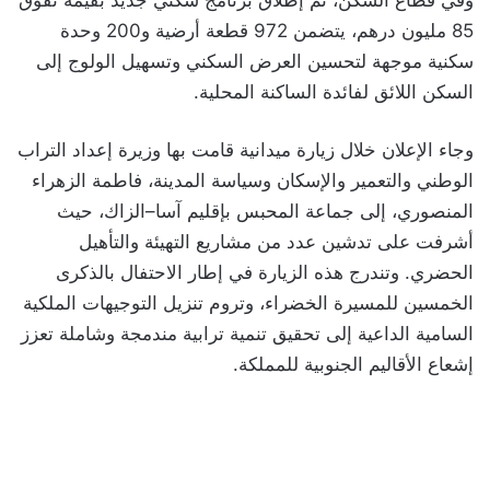
وفي قطاع السكن، تم إطلاق برنامج سكني جديد بقيمة تفوق
85 مليون درهم، يتضمن 972 قطعة أرضية و200 وحدة
سكنية موجهة لتحسين العرض السكني وتسهيل الولوج إلى
السكن اللائق لفائدة الساكنة المحلية.
وجاء الإعلان خلال زيارة ميدانية قامت بها وزيرة إعداد التراب
الوطني والتعمير والإسكان وسياسة المدينة، فاطمة الزهراء
المنصوري، إلى جماعة المحبس بإقليم آسا–الزاك، حيث
أشرفت على تدشين عدد من مشاريع التهيئة والتأهيل
الحضري. وتندرج هذه الزيارة في إطار الاحتفال بالذكرى
الخمسين للمسيرة الخضراء، وتروم تنزيل التوجيهات الملكية
السامية الداعية إلى تحقيق تنمية ترابية مندمجة وشاملة تعزز
إشعاع الأقاليم الجنوبية للمملكة.