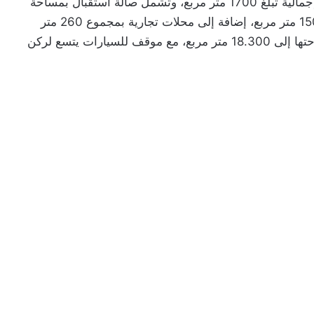
بين الجمالية والوظيفية. وتمتد المحطة على مساحة إجمالية تبلغ 1700 متر مربع، وتشمل صالة استقبال بمساحة
520 متر مربع، ومنطقة انتظار للمسافرين بمساحة 150 متر مربع، إضافة إلى محلات تجارية بمجموع 260 متر
مربع. كما تتوفر على ساحة خارجية واسعة تصل مساحتها إلى 18.300 متر مربع، مع موقف للسيارات يتسع لركن