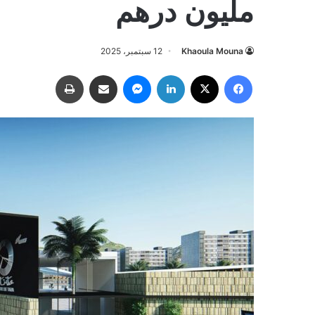
مليون درهم
Khaoula Mouna
12 سبتمبر، 2025
فيسبوك
‫X
لينكدإن
ماسنجر
مشاركة عبر البريد
طباعة