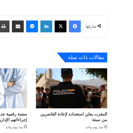
فيسبوك
‫X
لينكدإن
ماسنجر
مشاركة عبر البريد
شاركها
مقالات ذات صلة
المغرب يعلن استعداده لإعادة القاصرين
منصة رقمية جديدة
من سبتة
إجراءاتهم الإداري
منذ يوم واحد
منذ يوم واحد