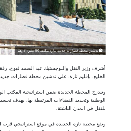
تدشين محطة قطارات جديدة بتازة بتكلفة 50 مليون درهم
أشرف وزير النقل واللوجستيك عبد الصمد قيوح، رفقة
الخليع، بإقليم تازة، على تدشين محطة قطارات جديدة أنجزت بت
وتندرج المحطة الجديدة ضمن استراتيجية المكتب ال
الوطنية وتجديد الفضاءات المرتبطة بها، بهدف تحسين 
للنقل في المدن الناشئة.
وتقع محطة تازة الجديدة في موقع استراتيجي قرب ال