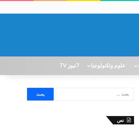
علوم وتكنولوجيا
7نيوز TV
ا
ل
ب
ح
ث
نص
ع
ن
: