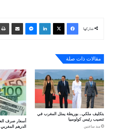
فيسبوك
‫X
لينكدإن
ماسنجر
مشاركة عبر البريد
شاركها
مقالات ذات صلة
بتكليف ملكي.. بوريطة يمثل المغرب في
تنصيب رئيس كولومبيا
أسعار صرف العمل
الدرهم المغربي لـ07 غشت 26
منذ ساعتين