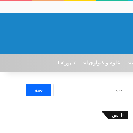
علوم وتكنولوجيا
7نيوز TV
ا
ل
ب
ح
ث
نص
ع
ن
: