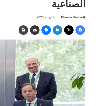
الصناعية
Khaoula Mouna
14 يوليو، 2025
فيسبوك
‫X
لينكدإن
ماسنجر
مشاركة عبر البريد
طباعة