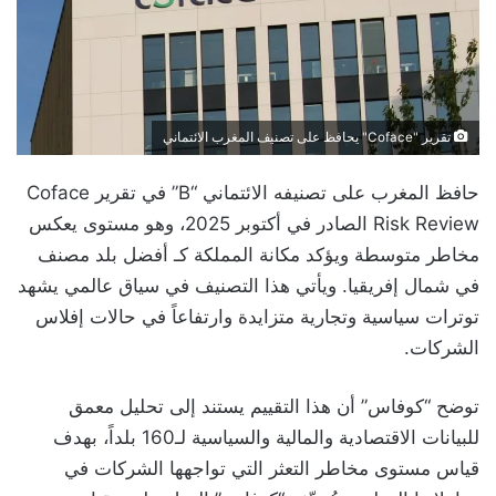
تقرير "Coface" يحافظ على تصنيف المغرب الائتماني
حافظ المغرب على تصنيفه الائتماني “B” في تقرير Coface
Risk Review الصادر في أكتوبر 2025، وهو مستوى يعكس
مخاطر متوسطة ويؤكد مكانة المملكة كـ أفضل بلد مصنف
في شمال إفريقيا. ويأتي هذا التصنيف في سياق عالمي يشهد
توترات سياسية وتجارية متزايدة وارتفاعاً في حالات إفلاس
الشركات.
توضح “كوفاس” أن هذا التقييم يستند إلى تحليل معمق
للبيانات الاقتصادية والمالية والسياسية لـ160 بلداً، بهدف
قياس مستوى مخاطر التعثر التي تواجهها الشركات في