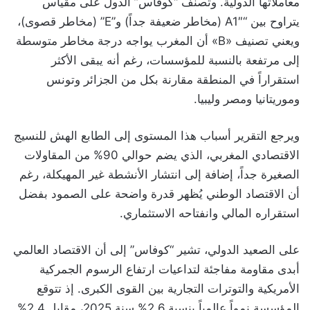
معاملاتها الدولية. وتُصنّف “كوفاس” الدول على مقياس
يتراوح بين “A1″ (مخاطر ضعيفة جداً) و”E” (مخاطر قصوى)،
ويعني تصنيف «B» أن المغرب يواجه درجة مخاطر متوسطة
إلى مرتفعة بالنسبة للمؤسسات، رغم أنه يبقى الأكثر
استقراراً في المنطقة مقارنة بكل من الجزائر وتونس
وموريتانيا ومصر وليبيا.
ويرجع التقرير أسباب هذا المستوى إلى الطابع الهش للنسيج
الاقتصادي المغربي، الذي يضم حوالي 90% من المقاولات
الصغيرة جداً، إضافة إلى انتشار الأنشطة غير المهيكلة، رغم
أن الاقتصاد الوطني يُظهر قدرة واضحة على الصمود بفضل
استقراره المالي وانفتاحه الاستثماري.
على الصعيد الدولي، تشير “كوفاس” إلى أن الاقتصاد العالمي
أبدى مقاومة مفاجئة لتداعيات ارتفاع الرسوم الجمركية
الأمريكية والتوترات التجارية بين القوى الكبرى. إذ تتوقع
المؤسسة نمواً عالمياً بنسبة 2,6% سنة 2025، مقابل 2,4%