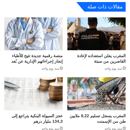
مقالات ذات صلة
المغرب يعلن استعداده لإعادة
منصة رقمية جديدة تتيح للأطباء
القاصرين من سبتة
إنجاز إجراءاتهم الإدارية عن بُعد
منذ يوم واحد
منذ يوم واحد
المغرب يسجل تسليم 8,22 ملايين
عجز السيولة البنكية يتراجع إلى
طن من الإسمنت
134,3 مليار درهم
منذ يوم واحد
منذ يوم واحد