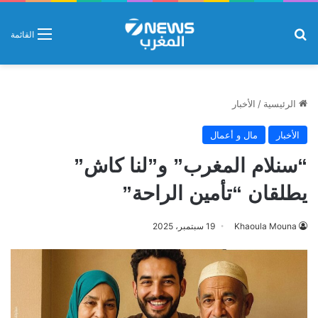
بحث عن
القائمة
الرئيسية
/
الأخبار
الأخبار
مال و أعمال
“سنلام المغرب” و”لنا كاش”
يطلقان “تأمين الراحة”
Khaoula Mouna
19 سبتمبر، 2025