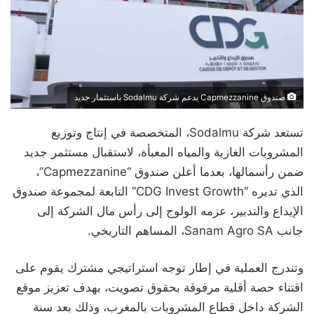
صندوق Capmezzanine يدعم شركة Sodalmu باستثمار جديد
تستعد شركة Sodalmu، المتخصصة في إنتاج وتوزيع
المشروبات الغازية والمياه المعبأة، لاستقبال مستثمر جديد
ضمن رأسمالها، بعدما أعلن صندوق “Capmezzanine”،
الذي تديره “CDG Invest Growth” التابعة لمجموعة صندوق
الإيداع والتدبير، عزمه الولوج إلى رأس مال الشركة إلى
جانب Sanam Agro SA، المساهم التاريخي.
وتندرج العملية في إطار توجه استراتيجي مشترك يقوم على
اقتناء حصة أقلية مرفوقة بحقوق تصويت، بهدف تعزيز موقع
الشركة داخل قطاع المشروبات بالمغرب، وذلك بعد سنة