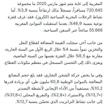
المغربية إلى غاية متم شهر مارس 2025 ما مجموعه
720.645 مسافراً، مسجلاً بذلك ارتفاعاً بنسبة 3,9%. أما
نشاط الرحلات البحرية السياحية (الكروز)، فقد عرف قفزة
نوعية بنسبة 46,9%، بعدما استقبلت الموانئ المغربية
55.668 سائحاً عبر السفن السياحية.
من جانب آخر، سجلت القيمة المضافة لقطاع النقل
والتخزين نمواً بنسبة 4% خلال الربع الأول من السنة الجارية،
مقارنة مع 6,5% خلال الفترة نفسها من السنة الماضية،
ويعزى ذلك إلى التحسن المسجل في معظم مكونات القطاع.
وفي ما يخص حركة الشحن التجاري، فقد بلغ حجم البضائع
المعالجة بالموانئ الوطنية 60,8 مليون طن، أي بزيادة قدرها
10,2%، مستفيداً من الأداء الإيجابي لأنشطة التصدير
(+13,7%)، والاستيراد (+2,8%)، والتفريغ المحلي (+31,6%)،
إلى جانب نشاط الترانزيت الذي تحسّن بنسبة 12,7%.