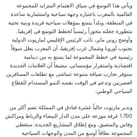
ويأتي هذا التوسع في سياق الاهتمام المتزايد للمجموعة
العالمية بالمغرب باعتباره وجهة سياحية واستثمارية صاعدة
في المنطقة، وبلداً يتمتع بمؤهلات سياحية فريدة وبنية تحتية
متطورة جعلته محوراً رئيسياً لخطط التوسع في إفريقيا.
وأوضح روني ماير، نائب الرئيس الإقليمي لماريوت الدولية
بجنوب أوروبا وشمال غرب إفريقيا، أن المغرب يظل سوقاً
رئيسية في خطط المجموعة لما يتمتع به من دينامية
اقتصادية واستقرار مؤسساتي، مضيفاً أن العلامات الجديدة
ستوفر تجارب ضيافة متنوعة تتماشى مع تطلعات المسافرين
العصريين وتدعم في الوقت نفسه النمو المستدام للقطاع
السياحي الوطني.
وتدير ماريوت حالياً عشرة فنادق في المملكة تضم أكثر من
1.700 غرفة موزعة على مدن الدار البيضاء والرباط ومراكش
وفاس والمضيق. ومع إطلاق المشاريع الجديدة، ستغطي
المجموعة نطاقاً أوسع من المدن والوجهات السياحية