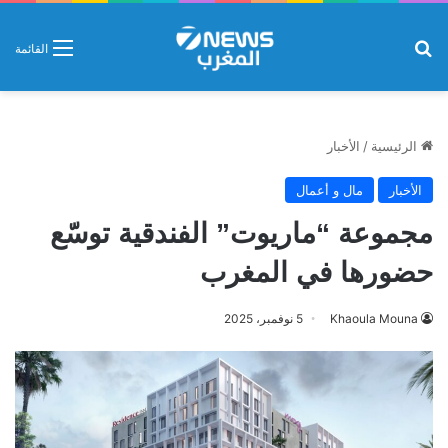
بحث عن
القائمة
الرئيسية
/
الأخبار
الأخبار
مال و أعمال
مجموعة “ماريوت” الفندقية توسّع
حضورها في المغرب
Khaoula Mouna
5 نوفمبر، 2025