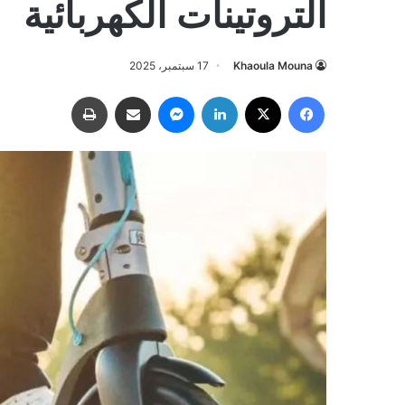
التروتينات الكهربائية
Khaoula Mouna
17 سبتمبر، 2025
فيسبوك
‫X
لينكدإن
ماسنجر
مشاركة عبر البريد
طباعة