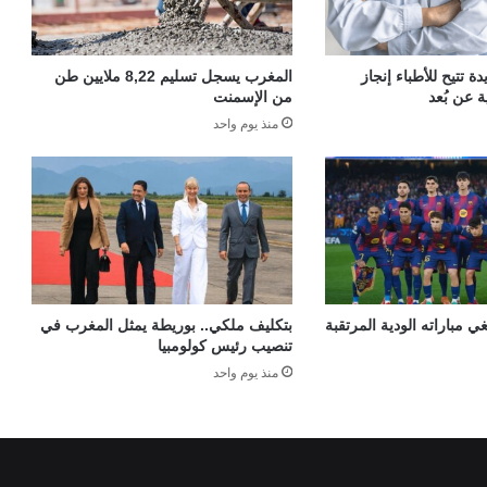
 تتيح للأطباء إنجاز
المغرب يسجل تسليم 8,22 ملايين طن
ة عن بُعد
من الإسمنت
منذ يوم واحد
ي مباراته الودية المرتقبة
بتكليف ملكي.. بوريطة يمثل المغرب في
تنصيب رئيس كولومبيا
منذ يوم واحد