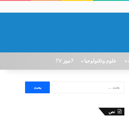
علوم وتكنولوجيا
7نيوز TV
ا
ل
ب
ح
ث
نص
ع
ن
: