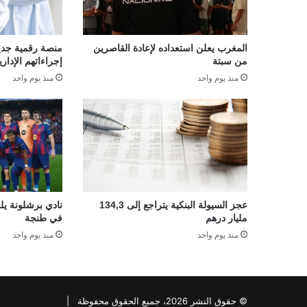
المغرب يعلن استعداده لإعادة القاصرين
منصة رقمية جديدة
من سبتة
إجراءاتهم الإداري
منذ يوم واحد
منذ يوم واحد
عجز السيولة البنكية يتراجع إلى 134,3
نادي برشلونة يلغ
مليار درهم
في طنجة
منذ يوم واحد
منذ يوم واحد
© حقوق النشر 2026، جميع الحقوق محفوظة |