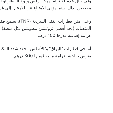
وفي حال عدم الالتزام، يمكن رفض ولوج القطار أو ال
مخصص لذلك، بينما يؤدي الامتناع عن الامتثال إلى غرامة تترا
وعلى متن قطارات ا
المنصات (بحد أقصى تروتينتين مطويتين لكل منصة) أو
غرامة إضافية قدرها 100 درهم.
أما في قطارات “البراق” و”الأطلس”، فقد شدد المكتب
يعرض صاحبه لغرامة مالية قيمتها 300 درهم.