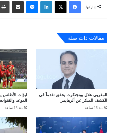
فيسبوك
‫X
لينكدإن
ماسنجر
مشاركة عبر البريد
شاركها
مقالات ذات صلة
المغربي علال بوتجنكوت يحقق تقدماً في
لبؤات الأطلس يو
الكشف المبكر عن ألزهايمر
الموعد والقنوات 
منذ 15 ساعة
منذ 15 ساعة