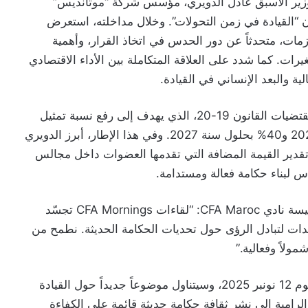
وزير الأسبق عادل الدويري، مؤسس شركة “موتانديس”
، في لقاء تحت عنوان “القيادة في زمن التحولات”. وخلال مداخلته، استعرض
مات، متحدثاً عن دور الحدس في اتخاذ القرار، وأهمية
غيرات. كما شدد على العلاقة المتكاملة بين الأداء الاقتصادي
لية والبعد الإنساني في القيادة.
ويأتي هذا النقاش في سياق دعم نادي CFA لتفعيل مقتضيات القانون 19-20، الذي يهدف إلى رفع نسبة تمثيل
النساء في مجالس الإدارة إلى 30% في أفق سنة 2024 و40% بحلول سنة 2027. وفي هذا الإطار، أبرز الدويري
و تقدير القيمة المضافة التي تقدمها العضوات داخل مجالس
ساس لبناء حكامة فعالة ومستدامة.
وفي تعليقها على المبادرة، قالت سميرة خمالشي، رئيسة نادي CFA Maroc: “لقاءات CFA Mornings تجسّد
ئدات لتبادل الرؤى حول تحديات الحكامة الحديثة. نطمح من
مولاً وفعالية.”
وسيُعقد اللقاء الثاني من سلسلة “CFA Mornings” يوم 12 نونبر 2025، وسيتناول موضوعاً جديداً حول القيادة
رامية إلى نشر ثقافة حكامة حديثة قائمة على الكفاءة