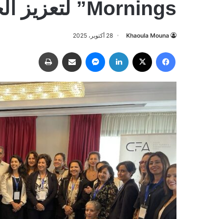
Mornings” لتعزيز الحكامة الشاملة
Khaoula Mouna
28 أكتوبر، 2025
فيسبوك
‫X
لينكدإن
ماسنجر
مشاركة عبر البريد
طباعة