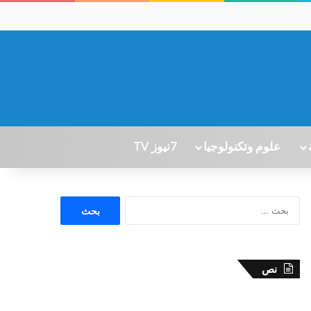
علوم وتكنولوجيا
7نيوز TV
ا
ل
ب
ح
ث
نص
ع
ن
: