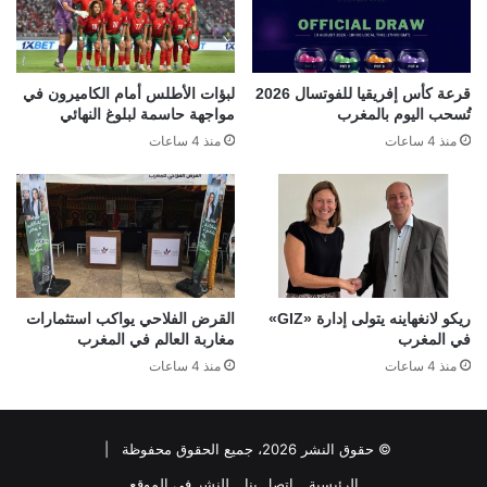
قرعة كأس إفريقيا للفوتسال 2026
لبؤات الأطلس أمام الكاميرون في
تُسحب اليوم بالمغرب
مواجهة حاسمة لبلوغ النهائي
منذ 4 ساعات
منذ 4 ساعات
ريكو لانغهاينه يتولى إدارة «GIZ»
القرض الفلاحي يواكب استثمارات
في المغرب
مغاربة العالم في المغرب
منذ 4 ساعات
منذ 4 ساعات
© حقوق النشر 2026، جميع الحقوق محفوظة |
الرئيسية
اتصل بنا
للنشر في الموقع